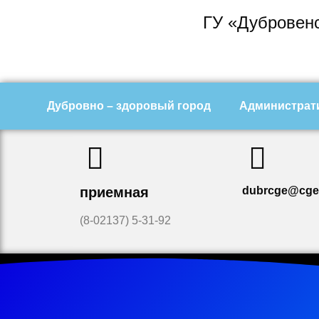
ГУ «Дубровенс
Дубровно – здоровый город
Администрат
приемная
dubrcge@cge
(8-02137) 5-31-92