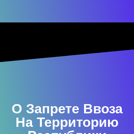
О Запрете Ввоза
На Территорию