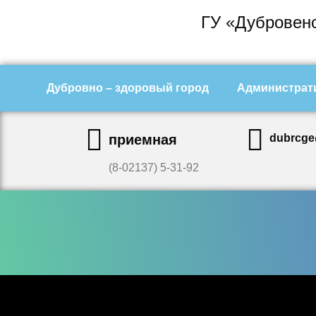
ГУ «Дубровенс
Дубровно – здоровый город
Администрат
приемная
dubrcge
(8-02137) 5-31-92