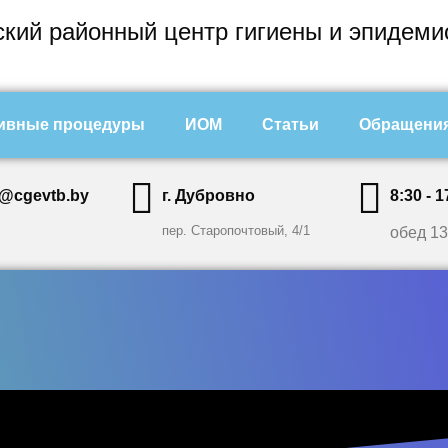
кий районный центр гигиены и эпидеми
ивные процедуры
ИОМ
Статьи
Обращения
@cgevtb.by
г. Дубровно
8:30 - 1
пер. Старопочтовый, 4/1
обед 13