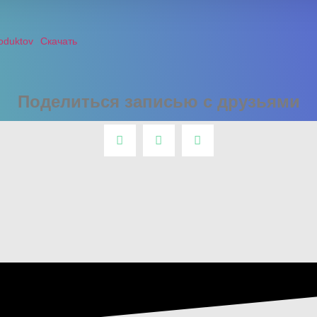
oduktov
Скачать
Поделиться записью с друзьями