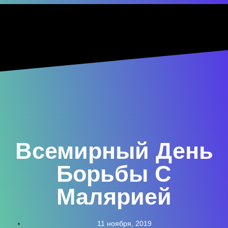
Всемирный День
Борьбы С
Малярией
11 ноября, 2019